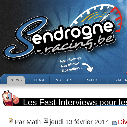
NEWS
TEAM
VOITURE
RALLYES
GALER
Les Fast-Interviews pour l
Spa sont sur le forum !
Par Math
jeudi 13 février 2014
Di