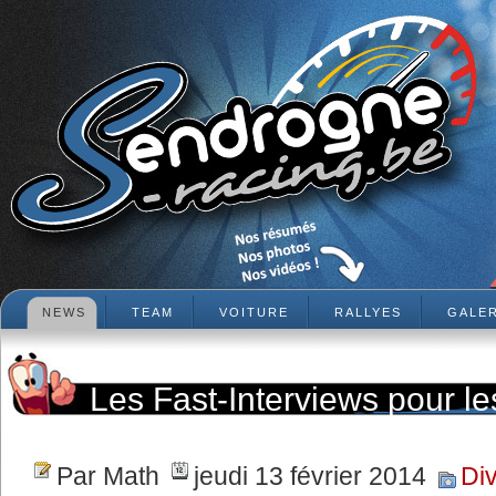
NEWS
TEAM
VOITURE
RALLYES
GALER
Les Fast-Interviews pour l
Spa sont sur le forum !
Par Math
jeudi 13 février 2014
Di