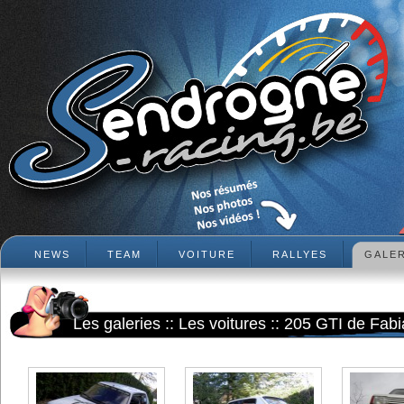
NEWS
TEAM
VOITURE
RALLYES
GALER
Les galeries
::
Les voitures
::
205 GTI de Fabi